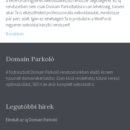
a MiniPortál ingyenes weboldalkészítő rendszer segítségével. Az új
rendszerben nem csak Domain Parkoltatásra van lehetőség, hanem
akár Te is elkészítheted professzionális weboldaladat, mindössze
pár perc alatt. Igen ez lehetséges! Te is próbáld ki a MiniPorál
ingyenes weboldal készítő rendszert!…
Bővebben
Domain Parkoló
A fodraszbolt Domain Parkoló rendszerünkben eladó és nem
használt domaineket találsz. Ezen kívül rendelhetsz tülünk kereső
optimalizálást, SEO-t de akár komplett weboldalt is.
Legutóbbi hírek
Elindult az új Domain Parkoló