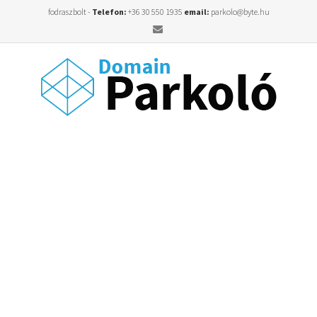
fodraszbolt -
Telefon:
+36 30 550 1935
email:
parkolo@byte.hu
Email