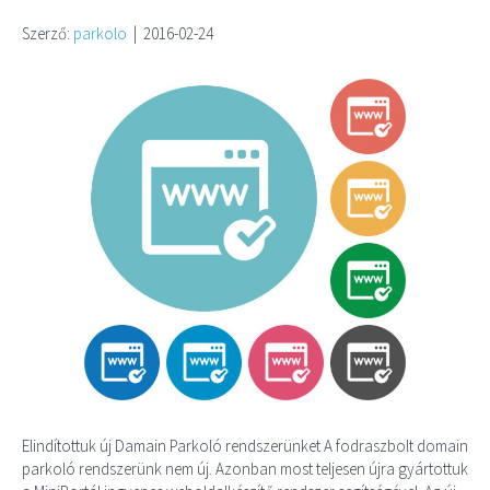
Szerző:
parkolo
|
2016-02-24
Elindítottuk új Damain Parkoló rendszerünket A fodraszbolt domain
parkoló rendszerünk nem új. Azonban most teljesen újra gyártottuk